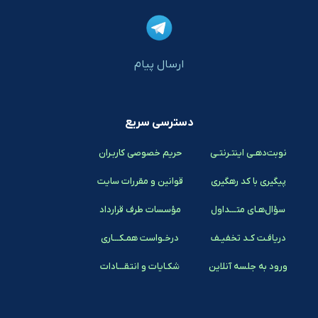
ارسال پیام
دسترسی سریع
نوبت‌دهـی اینتـرنتـی
حریم خصوصی کاربـران
پیگیری با کد رهگیری
قوانین و مقررات سایت
سؤال‌هـای متـــداول
مؤسسات طرف قرارداد
دریافـت کـد تخفیـف
درخـواست همـکـــاری
ورود به جلسه آنلاین
شکـایات و انتقـــادات