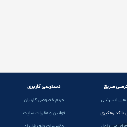
رسی سریع
دسترسی کاربری
هـی اینتـرنتـی
حریم خصوصی کاربـران
 با کد رهگیری
قوانین و مقررات سایت
ـای متـــداول
مؤسسات طرف قرارداد