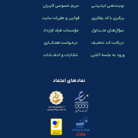
نوبت‌دهـی اینتـرنتـی
حریم خصوصی کاربـران
پیگیری با کد رهگیری
قوانین و مقررات سایت
سؤال‌هـای متـــداول
مؤسسات طرف قرارداد
دریافـت کـد تخفیـف
درخـواست همـکـــاری
ورود به جلسه آنلاین
شکـایات و انتقـــادات
نمادهای اعتماد