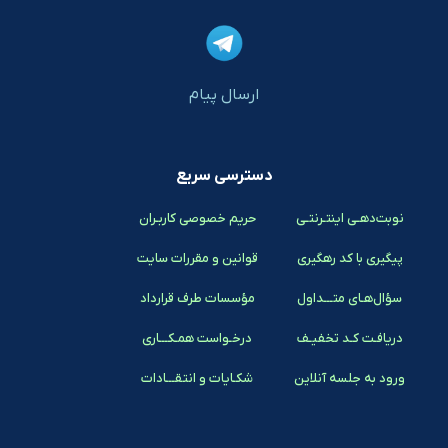
ارسال پیام
دسترسی سریع
نوبت‌دهـی اینتـرنتـی
حریم خصوصی کاربـران
پیگیری با کد رهگیری
قوانین و مقررات سایت
سؤال‌هـای متـــداول
مؤسسات طرف قرارداد
دریافـت کـد تخفیـف
درخـواست همـکـــاری
ورود به جلسه آنلاین
شکـایات و انتقـــادات