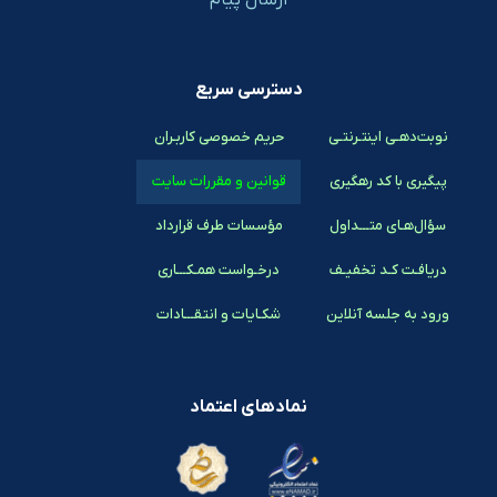
دسترسی سریع
نوبت‌دهـی اینتـرنتـی
حریم خصوصی کاربـران
پیگیری با کد رهگیری
قوانین و مقررات سایت
سؤال‌هـای متـــداول
مؤسسات طرف قرارداد
دریافـت کـد تخفیـف
درخـواست همـکـــاری
ورود به جلسه آنلاین
شکـایات و انتقـــادات
نمادهای اعتماد