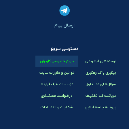
ارسال پیام
دسترسی سریع
نوبت‌دهـی اینتـرنتـی
حریم خصوصی کاربـران
پیگیری با کد رهگیری
قوانین و مقررات سایت
سؤال‌هـای متـــداول
مؤسسات طرف قرارداد
دریافـت کـد تخفیـف
درخـواست همـکـــاری
ورود به جلسه آنلاین
شکـایات و انتقـــادات