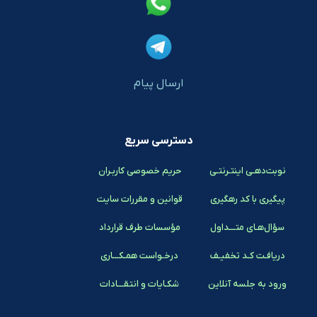
ارسال پیام
دسترسی سریع
نوبت‌دهـی اینتـرنتـی
حریم خصوصی کاربـران
پیگیری با کد رهگیری
قوانین و مقررات سایت
سؤال‌هـای متـــداول
مؤسسات طرف قرارداد
دریافـت کـد تخفیـف
درخـواست همـکـــاری
ورود به جلسه آنلاین
شکـایات و انتقـــادات