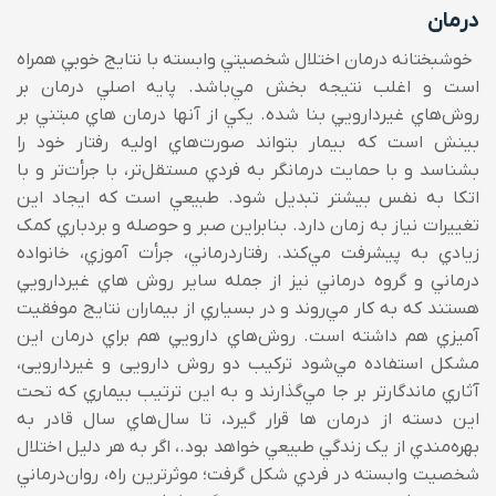
درمان
خوشبختانه درمان اختلال شخصيتي وابسته با نتايج خوبي همراه
است و اغلب نتيجه بخش مي‌‌باشد. پايه اصلي درمان بر
روش‌هاي غيردارويي بنا شده. يکي از آنها درمان هاي مبتني بر
بينش است که بيمار بتواند صورت‌هاي اوليه رفتار خود را
بشناسد و با حمايت درمانگر به فردي مستقل‌تر، با جرأت‌تر و با
اتکا به نفس بيشتر تبديل شود. طبيعي است که ايجاد اين
تغييرات نياز به زمان دارد. بنابراين صبر و حوصله و بردباري کمک
زيادي به پيشرفت مي‌‌کند. رفتاردرماني، جرأت آموزي، خانواده
درماني و گروه درماني نيز از جمله ساير روش هاي غيردارويي
هستند که به کار مي‌‌روند و در بسياري از بيماران نتايج موفقيت
آميزي هم داشته است. روش‌هاي دارويي هم براي درمان اين
مشکل استفاده مي‌‌شود ترکیب دو روش دارویی و غیردارویی،
آثاري ماندگارتر بر جا مي‌‌گذارند و به اين ترتيب بيماري که تحت
اين دسته از درمان ها قرار گيرد، تا سال‌هاي سال قادر به
بهره‌مندي از يک زندگي طبيعي خواهد بود.، اگر به هر دليل اختلال
شخصيت وابسته در فردي شکل گرفت؛ موثرترين راه، روان‌درماني