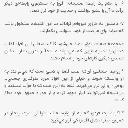
6- با ختم يک رابطه صمیمانه، فوراً به جستجوي رابطه‌اي ديگر
برآيد تا آن را منبع مراقبت و حمايت از خود قرار دهد.
7- ذهنش به طرزي غيرواقع گرايانه به اين انديشه مشغول باشد
که مبادا براي مراقبت از خود، تنهايش بگذارند.
مجموعه صفات فوق باعث مي‌‌شود کارکرد شغلي اين افراد اغلب
مختل باشد، به طوري که نمي‌‌تواند مستقلاً و بدون نظارت دقيق
شخص ديگري کارهاي خود را انجام دهند.
* روابط اجتماعي آن‌ها اغلب فقط با کسي است که مي‌‌توانند به
او وابسته شوند و خيلي از اين افراد مورد بدرفتاري جسمي‌‌يا
روحي- رواني قرار مي‌‌گيرند، فقط به اين علت که با جرأت نيستند و
در نتيجه نمي‌‌توانند ابراز وجود کرده و از حق و حقوق خود دفاع
کنند.
* اگر غيبت فردي که به او وابسته اند طولاني شود، بيمار در
معرض خطر اختلال افسردگي قرار مي‌‌گيرد.