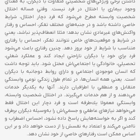
داشتن برخي ويژگي‌هاي شخصيتي متفاوت با ديگران، به معناي
وجود بيماري يا اختلال در فرد نيست. وقتي مساله اختلال
شخصيت وابسته مطرح مي‌‌شود که فرد دچار اختلال، شرايط
خاصي داشته باشد و در جنبه‌هاي مختلف تفکر، احساس و رفتار
واکنش‌هاي غير‌عادي نشان بدهد؛ مثلا انعطاف‌پذير نباشد، يعني
در شرايط و موقعيت‌هاي خاص نتوانند تفکر، احساس يا رفتاري
متناسب با شرايط از خود بروز دهد. چنين رفتاري باعث مي‌‌شود
فرد براي خود يا ديگران ناراحتي ايجاد کند و عملکرد شغلي،
تحصيلي، خانوادگي يا اجتماعي‌اش مختل شود. بايد توجه داشت
که انسان موجودي اجتماعي و داراي روابط دوجانبه با ديگران
است. يعني همه انسان‌ها، در تمام طول زندگي‌ نوعي وابستگي
متقابل و منطقي با اطرافيان دارند. آنها به يکديگر خدمات
مي‌‌دهند و از هم خدمات مي‌‌گيرند. در اختلال شخصيت وابسته،
وابستگي معمولا يك‌طرفه است و فرد دچار اين اختلال فقط
مي‌‌خواهد نيازهاي عاطفي و جسمي‌‌اش را به‌وسيله ديگران برطرف
كند و اگر به خواسته‌هايش پاسخ داده نشود، احساس اضطراب و
ناامني مي‌‌كند و اعتماد به نفسش را از دست خواهد داد و بر اين
اساس ممكن است رفتارهاي خاصي از خود نشان دهد.