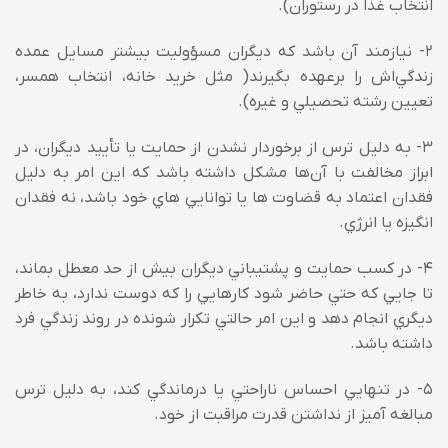
انتخاب غذا در رستوران).
2- نيازمند آن باشد که ديگران مسؤوليت بيشتر مسايل عمده
زندگي‌اش را برعهده بگيرند( مثل خريد خانه، انتخاب همسر،
تعيين رشته تحصيلي و غيره).
3- به دليل ترس از برخوردار نشدن از حمايت يا تأييد ديگران، در
ابراز مخالفت با آن‌ها مشکل داشته باشد که اين امر به دليل
فقدان اعتماد به قضاوت ها يا توانايي هاي خود باشد، نه فقدان
انگيزه يا انرژي.
4- در کسب حمايت و پشتيباني ديگران بيش از حد معطل بماند،
تا جايي که حتي حاضر شود کارهايي را که دوست ندارد، به خاطر
ديگري انجام دهد و اين امر حالتي تکرار شونده در روند زندگي فرد
داشته باشد.
5- در تنهايي احساس ناراحتي يا درماندگي کند، به دليل ترس
مبالغه آميز از نداشتن قدرت مراقبت از خود.