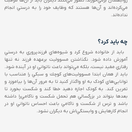
روابطشان برمي‌‌خورند، تصور مي‌‌كنند ديگران بايد از آن‌ها مراقبت
مي‌‌کرده‌اند و آن‌ها هستند كه وظايف خود را به درستي انجام
نداده‌اند.
چه بايد کرد؟
بايد از خانواده‌ شروع كرد و شيوه‌هاي فرزندپروري به درستي
آموزش داده شود. نگذاشتن مسووليت برعهده فرزند نه تنها
رفتاري مفيد نيست، بلكه مي‌‌تواند باعث ناتواني او در آينده شود.
بايد از همان ابتدا مسووليت‌های كوچك و سبكي را متناسب با
توانايي‌هاي کودک به او واگذار کنيد تا به مرور آن‌ها را بياموزد و
تمرين كند. به کودک اجازه‌ دهيد خطا کند و شکست بخورد تا
بعدها بتواند در بزرگسالي هم تحمل شکست و ناکامي‌‌را داشته
باشد و ترس از شکست و ناکامي ‌‌باعث احساس ناتواني او در
انجام کارهايش و وابستگي‌اش به ديگران نشود.