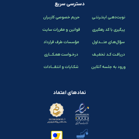
دسترسی سریع
نوبت‌دهـی اینتـرنتـی
حریم خصوصی کاربـران
پیگیری با کد رهگیری
قوانین و مقررات سایت
سؤال‌هـای متـــداول
مؤسسات طرف قرارداد
دریافـت کـد تخفیـف
درخـواست همـکـــاری
ورود به جلسه آنلاین
شکـایات و انتقـــادات
نمادهای اعتماد