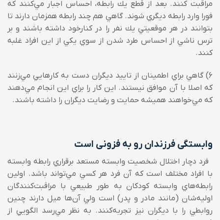
مراقبت كنند. بعد از قطع يك رابطه، احساس اجبار مي‌‌کنند که
فورا وارد رابطه ديگري شوند. گاهي هم چند رابطه همزمان دارند تا
بتوانند در هر موقعيتي يك نفر را در كنارخود داشته باشند و بر
ترس ناشي از احساس طرد شدن از سوي يکي از اين افراد غلبه
کنند.
6) گاهي براي اطمينان از تاييد ديگران دست به كارهايي مي‌‌زنند
كه اصلا با آن موافق نيستند. اين کار را براي اين انجام مي‌‌دهند
که مي‌‌خواهند هميشه حمايت و رضايت ديگران را داشته باشند.
وابستگی فرزندان رو به فزونی است
فرد دچار اختلال شخصيت وابسته مستعد برقراري رابطه وابسته
با افراد مختلف است كه آن فرد هر كسي مي‌‌تواند باشد. اولين
رابطه‌هاي وابسته کودکان به طور طبيعي با مراقبت‌کنندگان
اوليه‌شان (مانند مادر و پدر) است ولي آن‌ها ميل دارند چنين
روابطي را با ديگران نيز تجربه‌کنند. به نظر مي‌‌رسد الگويي از