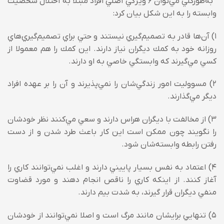
به‌طورکلي مي‌‌توان 6 ويژگي‌ اصلي افراد مبتلا به اختلال شخصيت
وابسته را به اين شکل بيان کرد:
1) آن‌ها قادر به تصميم‌گيري نيستند و حتي براي تصميم‌گيري‌هاي
روزانه خود به كمك ديگران نياز دارند. اين كمك را هم معمولا از
كسي مي‌‌گيرند كه وابستگي خاصي به او دارند.
2) مسووليت امور زندگي‌شان را نمي‌‌پذيرند و آن را بر عهده ‌افراد
ديگر مي‌‌گذارند.
3) از مخالفت با ديگران هراس دارند و سعي مي‌‌كنند نظر خودشان
را نگويند چون ممكن است اين كار باعث طرد شدن و از دست
رفتن رابطه وابسته‌شان شود.
4) اعتماد به نفس بسيار پاييني دارند و اغلب نمي‌‌توانند كاري را
آغاز كنند. از اينكه كاري را ناقص انجام دهند و مورد قضاوت
منفي ديگران قرار گيرند، به شدت بيم دارند.
5) تنهايي برايشان مانند مرگ است و اصلا نمي‌‌توانند از خودشان