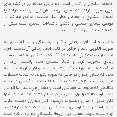
خانم‌ها شايع‌تر از آقايان است. به تازگي مطالعاتي در کشورهاي
غربي صورت گرفته که نشان مي‌‌دهد فرزندان کوچک خانواده با
احتمال بيشتري در معرض خطر ابتلا هستند. افرادي هم که در
کودکي بيماري جسمي‌‌ و ذهني داشته‌اند، ممکن است بيش از
بقيه مستعد اين اختلال باشند.
مشخصه اين افراد، رفتاري حاکي از وابستگي و سلطه‌پذيري به
صورت الگويي نافذ و فراگير در کليه ابعاد زندگي آن‌هاست. افراد
مبتلا، از تصميم‌گيري عاجزند مگر آن که با ديگران به مقدار بسيار
زيادي مشورت کرده و کاملاً مطمئن شده باشند. آن‌ها از
موقعيت‌هاي مسؤوليت آور پرهيز مي‌‌کنند و اگر از آن‌ها خواسته
شود که نقش رهبر را در جايي به عهده بگيرند، به شدت مضطرب
مي‌‌شوند و ترجيح مي‌‌دهند تحت سلطه باشند. پافشاري در انجام
تکاليفي که مربوط به خودشان است را دشوار مي‌‌يابند، اما اگر قرار
باشد آن تکاليف را براي کسي ديگر انجام دهند، مداومت در آنها
کاري سهل و آسان محسوب مي‌‌شود. اين بيماران دوست ندارند
تنها باشند و دل‌شان مي‌‌خواهد کسي را پيدا کنند که بتوانند به
او وابسته شوند. همين نياز آن‌ها- دلبستگي به فرد ديگر- است