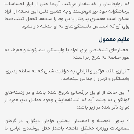
که روابط‌شان را خدشه‌دار مي‌‌کند. آن‌ها حتي از ابراز احساسات
پرخاشگرانه خود نيز مي‌‌ترسند و به همين دليل اين دسته از افراد
ممکن است همسري بدرفتار يا بي وفا را مدت‌ها تحمل کنند، فقط
براي آن که احساس دلبستگي‌شان به او خدشه دار نشود.
علايم معمول
معيارهاي تشخيصي براي افراد با وابستگي بيمارگونه و مفرط، به
طور خلاصه به شرح زير است:
* نيازي نافذ، فراگير و افراطي به مراقبت شدن که به سلطه پذيري،
وابستگي و ترس از جدايي بينجامد.
* اين حالت از اوايل بزرگسالي شروع شده باشد و در زمینه‌هاي
گوناگون به چشم آيد که نشانه‌هايش وجود حداقل پنج مورد از
موارد ذکر شده در زير باشد:
1- بدون توصيه و اطمينان بخشي فراوان ديگران، در گرفتن
تصميمات روزمره مشکل داشته باشد( مثل پوشيدن لباس يا