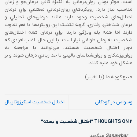
است. موثر بودن روان‌درماني به انگيزه کافي درمان‌جو و زمان
مناسب نياز دارد. رويکردهاي روان‌درماني مختلفي براي درمان
اختلال‌هاي شخصيت وجود دارد؛ مانند درمان‌هاي تحليلي و
درمان شناختي‌ـ رفتاري. گرچه تکنيک اين رويکردها با هم تفاوت
دارند اما همه يك ويژگي دارند؛ براي درمان همه اختلال‌هاي
شخصيت به زمان طولاني نياز است. با اين حال، اغلب افرادي که
دچار اختلال‌ شخصيت هستند، مي‌‌توانند با مراجعه به
روان‌پزشکان و روان‌شناسان باليني تا حد زيادي درمان شوند و بر
مشكل خود غلبه كنند.
منبع:کوچه ما (با تغییر)
وسواس در کودکان
اختلال شخصیت اسکیزوتایپال
2 THOUGHTS ON “
اختلال شخصیت وابسته
”
Sanawbar
میگوید: