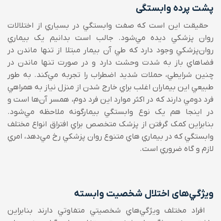
پشت پرده وابستگی
حقيقت اين است که صفت وابستگي در بسياري از اختلالات
روان پزشکي ديده مي‌‌شود. جالب است بدانيم يک بيماري
روان‌پزشکي وجود دارد که طي آن بيمار مبتلا از تنها ماندن در
فضاهاي باز به شدت وحشت دارد و در صورت تنها ماندن در
چنين شرايطي، حملات شديد اضطراب را تجربه مي‌‌کند. به طور
طبيعي اين بيماران اغلب براي خارج شدن از منزل نياز به همراهي
فرد دومي ‌‌دارند که در اکثر موارد اين فرد دوم، همسر آن‌ها است و
در اينجا هم يک نوع وابستگي بيمارگونه ملاحظه مي‌‌شود.
بنابراين کمک گرفتن از پزشک متخصص براي افتراق انواع مختلف
وابستگي که در بيماري هاي متنوع روان پزشکي رخ مي‌‌دهد، امري
لازم و گاه ضروري است.
ويژگي‌های اختلال شخصيت وابسته
افراد مختلف ويژگي‌هاي شخصيتي متفاوتي دارند بنابراين