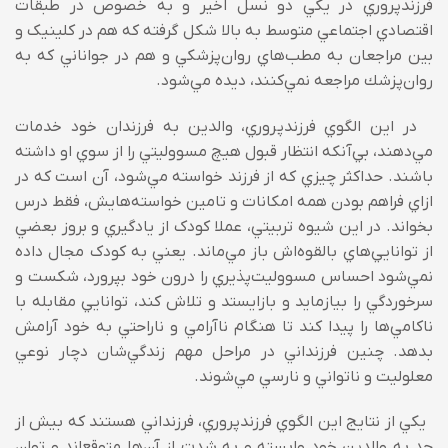
فرزندپروري در يکي دو نسل اخير و به خصوص در طبقات
اقتصادي‌ اجتماعي متوسط به بالا شکل گرفته که هم در کلينيک و
بين مراجعان به مطب‌هاي روان‌پزشکي و هم در جواناني كه به
روان‌پزشك مراجعه نمي‌‌كنند، ديده مي‌‌شود.
در اين الگوي فرزندپروري، والدين به فرزندان خود خدمات
مي‌‌دهند، بي‌آنکه انتظار قبول هيچ مسووليتي را از سوي او داشته
باشند. حداکثر چيزي که از فرزند خواسته مي‌‌شود، آن است که در
ازاي فراهم بودن همه امکانات و تامين خواسته‌هايش، فقط درس
بخواند. در اين شيوه تربيتي، عملا کودک از يادگيري و بروز بعضي
از توانايي‌هاي بالقوه‌اش باز مي‌‌ماند. يعني به کودک مجال داده
نمي‌‌شود احساس مسووليت‌پذيري را درون خود بپرورد، شکست و
سرخوردگي را بيازمايد و بازايستد و تلاش کند، توانايي مقابله با
ناكامي‌‌ها را پيدا كند تا هنگام ناآرامي‌‌ و ناراحتي به خود آرامش
بدهد. چنين فرزنداني در مراحل مهم زندگي‌شان دچار نوعي
معلوليت و ناتواني و نارسي مي‌‌شوند.
يکي از نتايج اين الگوي فرزندپروري، فرزنداني هستند که بيش از
حد به والدين خود وابسته و به شدت از آن‌ها متوقع‌اند و توان