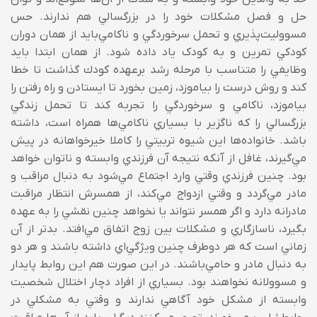
حل و فصل مشکلات خود را در بزرگسالي هم ندارند. حس
مسووليت‌پذيري و تحمل سرخوردگي و ناکامي‌‌بايد از همان دوران
كودكي تمرين و به کودک ياد داده شود. از همان ابتدا بايد
وظايفي را متناسب با مرحله رشد برعهده كودك گذاشت تا خطا
کند و روش درست را بياموزد، زمین بخورد تا ايستادن و راه رفتن را
بياموزد، ناکامي ‌‌و سرخوردگي را تجربه کند تا تحمل زندگي
بزرگسالي را که ناگزير با بسياري ناکامي‌‌ها همراه است، داشته
باشد. خانواده‌ها اين شيوه
تربيتي را كاملا خيرخواهانه در پيش
مي‌‌گيرند، غافل از آنكه نتيجه آن فرزندي وابسته و ناتوان خواهد
بود. چنين فرزندي وقتي وارد اجتماع مي‌‌شود به دنبال مراقب و
مادر مي‌‌گردد و وقتي ازدواج مي‌‌كند، از همسرش انتظار مراقبت
مادرانه دارد و اگر همسر نتواند يا نخواهد چنين نقشي را به عهده
بگيرد، ناسازگاري‌ و مشکلات بين زوج اتفاق مي‌‌افتد. بدتر از آن
زماني است كه هر دوطرف چنين ويژگي‌اي داشته باشند و هر دو
به دنبال مادر و حامي‌‌باشند. در اين صورت هم اين روابط پايدار
و مسوولانه نخواهند بود. بسياري از افراد دچار اختلال شخصيت
وابسته از مشکل خود آگاهي ندارند و وقتي به مشکلي در