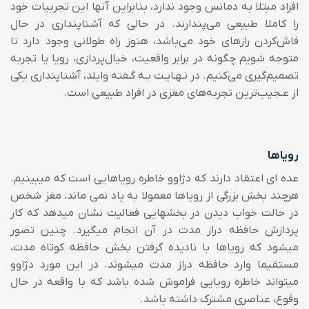
افراد مبتلا به دمانس وجود ندارد، بنابراین آنها این تجربیات خود
را کاملا طبیعی می‌پندارند. در حالی که آشناپنداری در حال
فاش‌‌کردن رازهای خود می‌باشد، هنوز راه طولانی وجود دارد تا
متوجه شویم چگونه در برابر واقعیت، خیال‌پردازی، رویا یا تجربه
تصمیم‌گیری می‌کنیم. در نـهـایـت بـه گـفته وایلد، آشناپنداری یکی
از عـجیب‌ترین تجربه‌های مغزی در افراد طبیعی است.
رویاها
عده ای اعتقاد دارند که دژاوو خاطره رویاهایی است که میبینیم.
هرچند بخش بزرگی از رویاها معمولا به یاد نمی ماند، مغز شخص
در حالت خواب دیدن در بخشهایی فعالیت نشان میدهد که کار
پردازش حافظه دراز مدت در آن انجام میگیرد.
چنین تصور
میشود که رویاها با نادیده گرفتن بخش حافظه کوتاه مدت،
مستقیما وارد حافظه دراز مدت میشوند. در این مورد دژاوو
میتواند خاطره رویایی فراموش شده باشد که با واقعه در حال
وقوع، عناصری مشترک داشته باشد.