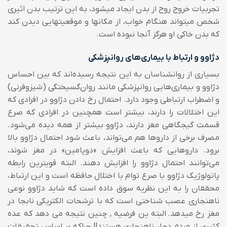
تجربیات خروج روح از بدن ایجاد میشود، به این ترتیب بدن اثیری
شخص میتواند هنگام خواب، از مکانها و موقعیتهایی دیدن کند
که بدن خاکی او هرگز آنجا نبوده است.
دژاوو و ارتباط با بیماری‌های روانپزشکی
بسیاری از روانشناسان به این نتیجه رسیده‌اند كه بین احساس
دژاوو و بیماری‌هایی روانپزشکی مانند روان‌گسیختگی (شیزوفرنی)
و اضطراب ارتباطی وجود دارد. احتمال رخ دادن دژاوو در افرادی که
این اختلالات را دارند، بیشتر است همچنین در افرادی که صرع
قسمت گیجگاهی مغز دارند، دژاوو بیشتر از همه دیده می‌شود.
مصرف برخی از داروها هم می‌تواند، باعث شود احتمال دژاوو بالا
برود. داروهایی که باعث افزایش «دوپامین» در مغز شوند،
می‌توانند احتمال دژاوو را افزایش دهند.
البته قویترین رابطه
پاتولوژیک دژاوو با صرع توام با اختلال حافظه است و این ارتباط،
محققان را به این نظریه سوق داده است که شاید دژاوو نوعی
ناهنجاری عصب شناختی است که با ترشحات الکتریکی نابجا در
مغز رخ میدهد.
البته ین فرضیه , چنین نتیجه می دهد که عده
کثیری از مردم دچار ناهنجاری هستند!! چراکه بر اساس تحقیقات