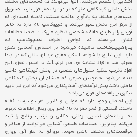
آشنایی را تنظیم می‌کنند. آنها می‌گویند که قسمت‌های مختلف
بخش داخلی گیجگاهی مغز که در دوطرف مغز قرار دارند، مسوول
جنبه‌های مختلف به یادآوری حافظه هستند. ناحیه خمیده‌ای که
از مرکز این بخش عبور می‌کند و هیپوکامپ نام دارد به خاطر
آوردن را از طریق حافظه شخصی تنظیم مـی‌کـنـد. ضمنا مطالعات
نشان می‌دهند که نواحی اطــراف هـیـپـوکـامـپ کـه
پــاراهـیـپــوکــامــپ نـامـیـده می‌شود در احساس آشنایی نقش
دارد. این نتایج با شواهد اسکن مغزی مرد لهستانی که در ابتدا
معرفی شد و افراد مشابه وی جور درمی‌آید. در اسکن مغزی این
افراد تخریب عظیم سلول‌های عصبی در بخش گیجگاهی داخلی
دیده می‌شود. هـمچنین صرعی که منشاء آن بخش گیجگاهی
داخلی باشد پیش‌درآمدهای آشناپنداری می‌شود که این نیز تایید
دیگری بر یافته‌های فوق می‌باشد.
این احتمال وجود دارد که مولین و کلیرلی هر دو درست گفته
باشند. قسمتی از قشر مغز به نام قشر پری رینال اطلاعات مربوط
به ارتباط‌های فضایی، زمانی، مکانی و ترتیب وقایع را ثبت
می‌کند. بنابراین احساسات طبیعی آشنایی می‌توانند از مناظر و
موقعیت‌های مختلف ناشی شوند. درواقع به نظر آلن بروان،