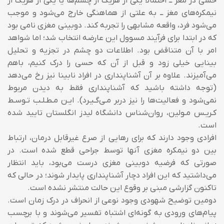
حسی در مغز ــ احتمالا یکی از هریک از چشم‌ها یا یکی از هریک از
نیمکره‌های مغز ــ به علتی از هماهنگی خارج می‌شود و موجب
می‌شود فرد، واقعه مشابهی را تجربه کند.
دوبینی مغزی نامی بود
که در ابتدا برای فرآیند مسوول این عارضه انتخاب شد؛ اما شواهد
امر با آن متناقض بود. اطلاعات دو چشم در تجزیه و تحلیل
بینایی خیلی زود و قبل از آن که حسی را درک کنیم، باهم
می‌آمیزند. علاوه بر آن آشناپنداری در افراد نابینا نیز رخ می‌دهد
(توجه داشته باشید که آشناپنداری فقط به دیدن مربوط
نمی‌شود و فعالیت‌ها را نیز دربر مـی‌گـیـرد)‌. ایـن مـطـلـب تـوسـط
کـریـس مـولین، روان‌شناس دانشگاه لیدز انگلستان تایید شده
است.
افرادی وجود دارند که برای رهایی از صرع غیرقابل درمان، ارتباط
بین دو نیمکره مغزی آنها توسط جراحی قطع شده است. در
صورتی که فرضیه دوبینی مغزی درست می‌بود، باید انتظار
می‌داشتید که این افراد دچار آشناپنداری پایدار شوند؛ در حالی که
تاکنون گزارشی مبنی بر وقوع این حالت منتشر نشده است.
دومین توضیح شهودی وجود نوعی از انحراف در درک زمان است.
پیام‌های ورودی به گونه‌ای اشتباه تفسیر می‌شوند و با برچسب