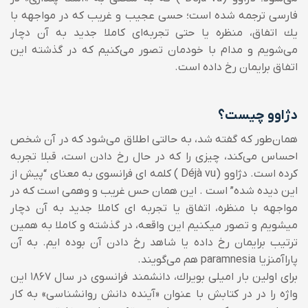
فارسی ترجمه شده است؛ حسی عجیب و غریب كه در مواجهه با
یك اتفاق، منظره یا حتی تجربه‌ای كاملا جدید به آن دچار
می‌شویم و مدام با خودمان تصور می‌كنیم که در گذشته این
اتفاق برایمان رخ داده است.
دژاوو چیست؟
همان‌طور كه گفته شد، به حالتی اطلاق می‌شود كه در‌ آن شخص
احساس می‌كند، چیزی را كه در حال رخ دادن است، قبلا تجربه
كرده است.
دژاوو (Déjà vu ) کلمه ای فرانسوی به معنای “پیش از
این دیده شده” است . این همان حس غریب و وهمی است که در
مواجهه با منظره، اتفاق یا تجربه ای کاملا جدید به آن دچار
میشویم و تصور میکنیم این واقعه، در گذشته و کاملا به همین
ترتیب برایمان رخ داده یا شاهد رخ دادن آن بوده ایم. به آن
پاراآمنزیا paramnesia هم می‌گویند.
برای اولین بار امیلی بویراك، دانشمند فرانسوی در سال 1867 این
واژه را در در کتابش با عنوان «آینده دانش روانشناسی» به كار