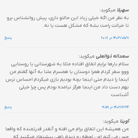
سهیلا
میگوید:
به نظر من اگه خیلی زیاد این حالتو داری، پیش روانشناس برو
تا خیالت راحت بشه که مشکل هست یا نه.
۱۴۰۳/۰۵/۱۱ در ۲۰:۱۶
پاسخ
سعداله ذوالعلی
میگوید:
سلام بارها برایم اتفاق افتاده مثلا به شهرستانی یا روستایی
ووو سفر کردم همرا دوستان یا همسرم علنا به آنها گفتم من
اینجا را دیدم حتی اینجا بچه بودیم بازی میکردم احساس ترس
بهم دست داد من اینجا هرگز نیامده بودم پس چرا خیلی
آشناست
۱۴۰۲/۱۲/۲۴ در ۱۹:۵۹
پاسخ
آوینا
میگوید:
من همیشه این اتفاق برام می افته و آنقدر قدرتمنده که واقعا
حس می کنم اون لحظه رو دیدم راهی پیشنهاد میکنید که