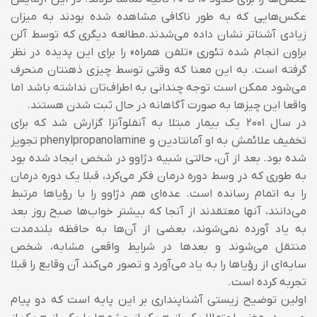
عكس‌هایی كه به طور ناكافی مشاهده شده بودند به میزان
زیادی آشناتر نشان داده می‌شدند.مطالعه دیگری كه توسط آلن
براون انجام شده تئوری «تلفن همراه» را برای این پدیده در نظر
گرفته است. به این معنا كه وقتی توسط چیزی ذهنتان منحرف
می‌شود ممكن است توجه چندانی به اطراف‌تان نداشته باشد اما
واقعا این چیزها به صورت آگاهانه در حال ثبت شدن هستند.
در سال ۲۰۰۱ یک بیمار مبتلا به آنفلوآنزا گزارش شد که برای
تخفیف علائمش به او آمانتادین و phenylpropanolamine تجویز
شده بود. بعد از آن، حالتی شبیه دژاوو در شخص ایجاد شده بود
به طوری که در وسط دوره درمان فکر می‌کرد، قبلا یک دوره درمان
را به اتمام رسانده است. عده‌ای هم دژاوو را با رؤیاها مرتبط
می‌دانند، آنها معتقدند از آنجا که بیشتر خواب‌ها صبح روز بعد
به یاد آورده نمی‌شوند، بعضی از آن‌ها به حافظه بلندمدت
منتقل می‌شوند و بعدها در شرایط واقعی مشابه، شخص
سایه‌ای از رؤیاها را به یاد می‌آورد و تصور می‌کند آن وقایع را قبلا
تجربه کرده است.
اولین توضیح زیستی آشناپنداری بر این پایه است که دو پیام