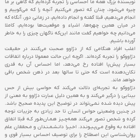
نویسنده بزرگ همه ما احساسی را تجربه کرده‌ایم که گاهی بر ما
چیره می‌شود، چنان که تصور می‌کنیم آنچه را که می‌گوییم و
انجام می‌دهیم، قبلا گفته و انجام داده‌ایم، در زمانی دور، آنگاه که
در میان همین چهره‌ها، اشیاء و موقعیت‌ها بوده‌ایم، کاملا
می‌دانیم چه خواهیم گفت مانند این‌که ناگهان چیزی را به خاطر
آورده باشیم.
اغلب افراد هنگامی که از دژاوو صحبت می‌کنند در حقیقت
دژاووکو را تجربه کرده‌اند. اگرچه این حالت معمولا درباره اتفاقات
بسیار پیش‌پا افتاده رخ می‌دهد، اما احساس آن به قدری
تکان‌دهنده است که حتی تا سالها بعد در ذهن شخص باقی
خواهد ماند.
دژاووکو به تجربه‌ای دلالت می‌کند که حواسی بیش از حس
بینایی را درگیر می‌کند و به همین دلیل عبارت دژاوو به معنی از
پیش دیده شـده نـمـی‌تواند در توضیح این پدیده صحیح باشد.
در چـنین وضعیتی حواس انسان تا حد زیادی به جزییات توجه
کرده و شخص تصور می‌کند همه‌چـیـز هـمـان‌طـور کـه قبلا اتفاق
افتاده به وقوع مـی‌پـیـونـدد. اخـیـرا دانـشـمـنـدان و مـحققان علم
روان‌شناسی این اصطلاح را برای توصیف احساس بسیار قوی و