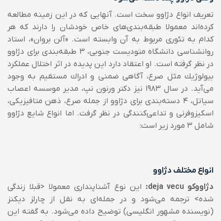
تعریف انواع دژاوو سخت است. آنهایی كه در این زمینه مطالعه
كرده‌اند معمولا طبقه‌بندی‌های خاص خودشان را دارند كه هر
كدام به تئوری مربوط به آن وابسته است. «آلن بروان»، استاد
روانشناسی دانشگاه متودیست جنوبی، 3 طبقه‌بندی برای دژاوو
در نظر گرفته است. او اعتقاد دارد این پدیده در اثر اختلال عملكرد
بیولوژیك مثل صرع، آگاهی ضمنی و ادراك مستقیم به وجود
می‌آید. در سال 1983 نیز دكتر ورنون نپ،‌ مدیر موسسه اعصاب
سیاتل، 4 دسته‌بندی برای دژاوو از جمله صرع، ذهن متافیزیكی،‌
اسكیزوفرنی و تداعی‌كنندگی در نظر گرفت. اما انواع شایع دژاوو
شامل 3 مورد زیر است:
انواع مختلف دژاوو
دژاووکو deja vecu:
این نوع آشناپنداری معمولا <قبلا زندگی
شده> ترجمه می‌شود و در جمله‌ای به نقل از چارلز دیکنز
(نویسنده مشهور انگلیسی) توضیح داده می‌شود. به گفته این