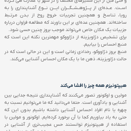
و حتی قبل از این مسیرهای مختلف را در شهر یا عمارت طی کــرده
اســت. عــده‌ای از پـــژوهــشــگـــران ایـــن نـــوع آشناپنداری را به
رویا، تناسخ و همچنین تجربیات خروج روح از بـدن مـرتـبط
ساخته‌اند. همچنین عده‌ای بر این باورند که مطالعه فراوان درباره
جزییات یک مکان خاص می‌تواند موجب بروز چنین حسی شود.
برای تشخیص دژاویزیته از دژاووکو مهمترین نکته این است که
منبع احساس را بیابیم.
منبع بروز دژاووکو، رخدادی زمانی است و این در حالی است که در
حالت دژاویزیته، ذهن ما با یک مکان احساس آشنایی می‌کند.
هیپتونیزم همه چیز را افشا می‌کند
مولین و اوکونور تصور می‌کنند که آشناپنداری نتیجه جدایی بین
آشنایی و یادآوری است. حتما می‌دانید که ما می‌توانیم نسبت به
چهره یا نام افراد احساس آشنایی داشته باشیم بدون این که
حتی به یاد بیاوریم کجا با آن برخورد کرده‌‌ایم.
اوکونور و مولین با
استفاده از هیپتونیزم توانستند حس عجیب‌تری از آشنایی در