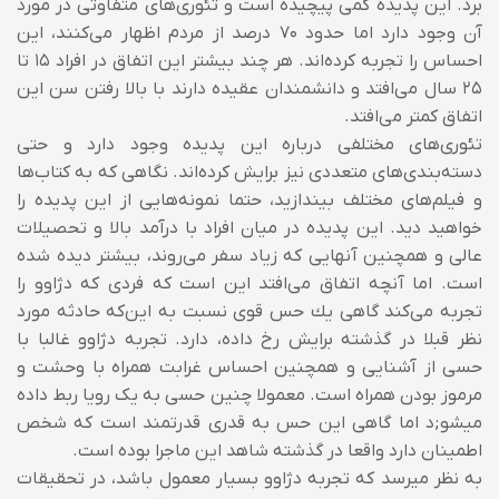
برد. این پدیده كمی پیچیده است و تئوری‌های متفاوتی در مورد
آن وجود دارد اما حدود ۷۰ درصد از مردم اظهار می‌کنند، این
احساس را تجربه كرده‌اند. هر چند بیشتر این اتفاق در افراد ۱۵ تا
۲۵ سال می‌افتد و دانشمندان عقیده دارند با بالا رفتن سن این
اتفاق كمتر می‌افتد.
تئوری‌های مختلفی درباره این پدیده وجود دارد و حتی
دسته‌بندی‌های متعددی نیز برایش كرده‌اند. نگاهی كه به كتاب‌ها
و فیلم‌های مختلف بیندازید، حتما نمونه‌هایی از این پدیده را
خواهید دید. این پدیده در میان افراد با درآمد بالا و تحصیلات
عالی و همچنین آنهایی كه زیاد سفر می‌روند، بیشتر دیده شده
است. اما آنچه اتفاق می‌افتد این است كه فردی كه دژاوو را
تجربه می‌كند گاهی یك حس قوی نسبت به این‌كه حادثه مورد
نظر قبلا در گذشته برایش رخ داده، دارد.
تجربه دژاوو غالبا با
حسی از آشنایی و همچنین احساس غرابت همراه با وحشت و
مرموز بودن همراه است. معمولا چنین حسی به یک رویا ربط داده
میشو;د اما گاهی این حس به قدری قدرتمند است که شخص
اطمینان دارد واقعا در گذشته شاهد این ماجرا بوده است.
به نظر میرسد که تجربه دژاوو بسیار معمول باشد، در تحقیقات