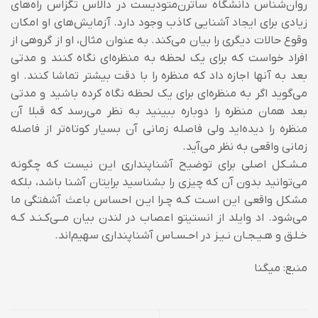
روان‌شناس دانشگاه ساترن‌متودیست در دالاس تگزاس راه‌های
زیادی برای ایجاد آشنایی کاذب وجود دارد. آزمایش‌های او امکان
وقوع حالات دیگری را بیان می‌کند. به عنوان مثال، او از گروهی از
افراد خواست که برای یک لحظه به منظره‌ای نگاه کنند و مدتی
بعد به آنها اجازه داد که منظره را با دقت بیشتر تماشا کنند. او
می‌گوید اگر به منظره‌ای برای یک لحظه نگاه کرده باشید و مدتی
بعد همان منظره را دوباره ببینید به نظر می‌رسد که قبلا آن
منظره را دیده‌اید ولی فاصله زمانی آن بسیار کوتاه‌تر از فاصله
زمانی واقعی به نظر می‌آید.
مـشـکل اصلی برای توضیح آشناپنداری این نیست که چگونه
می‌توانید بدون آن که چیزی را بشناسید برایتان آشنا باشد، بلکه
مشکل واقعی این اسـت کـه چـرا ایـن احساس باعث آشفتگی ما
می‌شود. اد وایلد از انستیتو اعصاب در لندن بیان مــی‌کـنـد کـه
خـلـق و هـیـجـان نـیـز در احـسـاس آشناپنداری سهیم‌اند.
منبع: میگنا