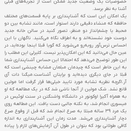
خصوصیات یک وضعیت جدید ممکن است از تجربه‌های قبلی
آشنا به نظر برسد.
یک امکان این است که آشناپنداری بر پایه قسمت‌های مختلف
حافظه که منشاء دقیقی دارند استوار است، مانند تشابه بین دو
محیط یا چشم‌انداز دو منظر، تصور کنید در سالن خانه جدید
دوست خود نشسته‌‌اند و به اطراف نگاه می‌کنید. ناگهان با این
احساس ترس‌آور روبه‌رو می‌شوید که گویا قبلا اینجا بوده‌اید، در
عین حال می‌دانید که این امکان‌‌پذیر نیست. کلیرلی این مطلب را
این طور توضیح می‌دهد که احتمالا این حساس آشناپنداری شما
به این خاطر است که چیدمان مبلمان مشابه چینشی است که
قبلا در جای دیگری دیده‌اید و برایتان آشناست.میگنا دات آی
آر.اگرچه نظریه تشابه مورد تایید خیلی‌ها قرار گرفت اما مولین
قانع نشد. شک مولین از آنجا ناشی شد که در یک مطالعه که او
به همراه آکیرا اوکونور در دانشگاه واشنگتن در سنت لوئیس در
میسوری انجام شد، به نکته جالبی دست یافت. این مطالعه روی
یک مرد ۳۹ ساله مبتلا به صرع انجام شد که قبل از وقوع صرع
دچار آشناپنداری می‌شد. مدت زمان این آشناپنداری به اندازه
کافی طولانی بود که بتوان در طول آن آزمایش‌های لازم را پیاده