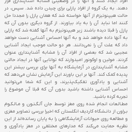
افراد ایجاد کنند و آنها را در وضعیتی مشابه آشناپنداری قرار
دهند. به یک گروه از افراد پازلی برای چیدن داده شد. سپس، در
حالت هیپنوتیزم از آنها خواسته شد که همان پازل را مجددا حل
کنند اما نباید آن را به یاد بیاورند.
از گروه دیگری بدون آن که
پازل را قبلا دیده باشند زیر هیپنوتیزم به آنها گفته شد که پازلی
به آنها داده خواهد شد و به آنها احساس آشنایی دست خواهد
داد که علت آن را نمی‌دانند. هر دو حالت موجب ایجاد آشنایی
عجیبی شد که بعضی از افراد آن را مشابه آشناپنداری عنوان
کردند. مولین و اوکونور امیدوارند که توانایی آنها در ایجاد حالتی
مشابه آشناپنداری در آزمایشگاه به آنها برای بررسی بیشتر این
پدیده کمک کند. آنها بر این باورند این آزمایش نشان می‌دهد که
آشنایی و یادآوری تفکیک‌پذیرند، و این که شما می‌توانید
احساس آشنایی داشته باشید بدون آن که قبلا آن موضوع را
تجربه کرده باشید.
مطـالـعات انجام شده روی مغز توسط جان آلـگـتـون و مـالـکـوم
بـراون از دانـشگاه کاردیف انگلستان که اخیرا بررسی تصاویر مغزی
و مطالعه روی حیوانات آزمایشگاهی را به پایان رسانده‌اند از این
نظریه حمایت می‌کند که مدارهای مختلفی در مغز یادآوری و