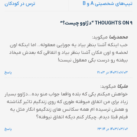
تیپ‌های شخصیتی A و B
ترس در کودکان
9 THOUGHTS ON “
دژاوو چیست؟
”
محمدرضا
میگوید:
خب اینکه آشنا بنظر بیاد یه جورایی معقوله.. اما اینکه اون
لحضه و اون مکان آشنا بنظر بیاد و اتفاقی که بعدش میخاد
بیفته رو درست بگی معقول نیست!
۱۴۰۳/۰۶/۰۳ در ۲۱:۰۳
پاسخ
ملیکا
میگوید:
خواهش میکنم یکی که بلده واقعا جواب منو بده…دژاوو بسیار
زیاد برای من اتفاق میوفته طوری که روی زندگیم تاثیر گذاشته
و همش ترسیده ام همه سکانس های زندگیمو انگار مثل یه
فیلم قبلا دیدم..چیکار کنم دیگه اتفاق نیوفته؟
۱۴۰۳/۰۳/۰۲ در ۲۳:۱۴
پاسخ