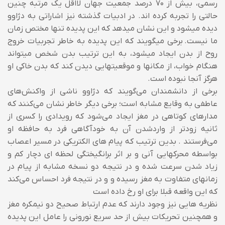
رسمی، بیش از ۷۰ درصد جمعیت جهان لااقل یک مرتبه چنین
حالتی را تجربه کرده اند. در ادبیات گذشته نیز اشاراتی به دژاوو
دیده میشود و این نشان میدهد که این پدیده تنها مختص زمان
ما نیست.
برخی میگویند که این پدیده به خاطر تجربیات خروج
روح از بدن ایجاد میشود، به این ترتیب بدن شخص میتواند
هنگام خواب، از مکانها و موقعیتهایی دیدن کند که بدن خاکی او
هرگز آنجا نبوده است.
برخی از دانشمندان می‌گویند که دژاوو ناشی از واکنش‌های
عاطفی به وقایع مشابه است؛ برخی دیگر خاطر نشان می‌کنند که
مدارهای کوتاهی در مغز ایجاد می‌شود که رویدادی را کسری از
ثانیه زودتر از واردشدن آن به خودآگاهی فرد به حافظه او
می‌فرستند . بدین ترتیب که پیام های الکتریکی در مسیر اعصاب
بواسطه محرکهایی آنی و بر اثر برانگیختگی لحظه ای دچار کم و
زیاد شدن سرعت شده و در نتیجه دو نسخه مشابه از پیام در
زمانهای متفاوت به مغز رسیده و و در نتیجه فرد احساس می‌کند
که این واقعه قبلا برای او رخ داده است
نظریه هایی نیز وجود دارند که عدم ارتباط صحیح دو نیمکره مغز
و همچنین تحریکات بیش از حد سریع نورونی را عامل این پدیده