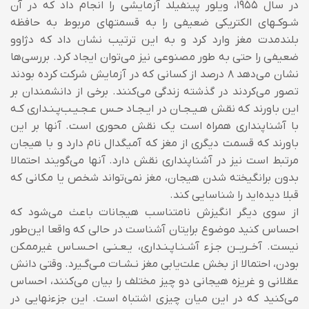
در سال ۱۹۵۵، ویلور پینفیلد آزمایشی را انجام داد که در آن
شـوکـهای الکتریکی ضعیفی را به قسمتهای مربوط به حافظه
بلندمدت مغز وارد کرد و به این ترتیب نشان داد که دژاوو
ضعیفی را حتی به طور مصنوعی نیز می‌توان ایجاد کرد. بررسی‌ها
نشان می‌دهد 8 درصد از کسانی که در آزمایش شرکت کرده بودند
تصور می‌کردند در گذشته زندگی می‌کنند. برخی از دانشمندان بر
این باورند که نقش هـیـجـان در ایـجـاد حـس عـجـیـب‌پـنـداری کـه
با آشناپنداری همراه است یک نقش محوری است. آنها بر این
باورند که قسمت دیگری از مغز که آمیگدال نام دارد و با هیجان
مرتبط است نیز در آشناپنداری نقش دارد. آنها می‌گویند احتمالا
بدون برانگیخته شدن هیجان، مغز نمی‌تواند شخص یا مکانی که
قبلا دیده‌اید را شناسایی کند.
از سوی دیگر انگیزش نامتناسب هیجانات باعث می‌شود که
احساس کنید موضوع برایتان آشناست در حالی که واقعا این‌طور
نیست. آخــریــن جـزء آشـنـاپـنـداری، یـعـنـی احـسـاس غیرممکن
بودن، احتمالا از بخش علت‌یابی مغز نـشـات مـی‌گـیرد. وقتی دانش
عقلانی و غریزه هیجانی دو چیز مختلف را بیان می‌کنند، احساس
می‌کنید که در این میان چیزی اشتباه است. این جزء‌نهایی در