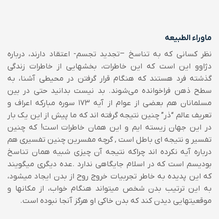
ماوراء الطبیعه
نظر کسانی که به تناسخ –تجدید تجسم- اعتقاد دارند، درباره
دژاوو این است که این خاطرات، بخشهایی از خاطرات زندگی
گذشته فرد هستند که هنگام قرار گرفتن در محیطی آشنا، به
سطح ذهن فراخوانده می‌شوند.
بد نیست بدانید حتی در بین
مسلمانان هم بعضی از عوام از آیه ۱۷۳ سوره مبارکه اعراف و
تعریف عالم “ذر” چنین نتیجه گرفته اند که ما پیش از این یک بار
در این جهان زیسته ایم و این همان خاطرات است! که چنین
تفسیر و نتیجه ای باطل است , گرچه مفسرین چنین تفسیری هم
درباره آیه نکرده اند چراکه نتیجه آن چیزی شبیه همان تناسخ
بودیسم است که در اسلام جایگاهی ندارد .
عده دیگری میگویند
که این پدیده به خاطر تجربیات خروج روح از بدن ایجاد میشود،
به این ترتیب بدن شخص میتواند هنگام خواب، از مکانها و
موقعیتهایی دیدن کند که بدن خاکی او هرگز آنجا نبوده است.