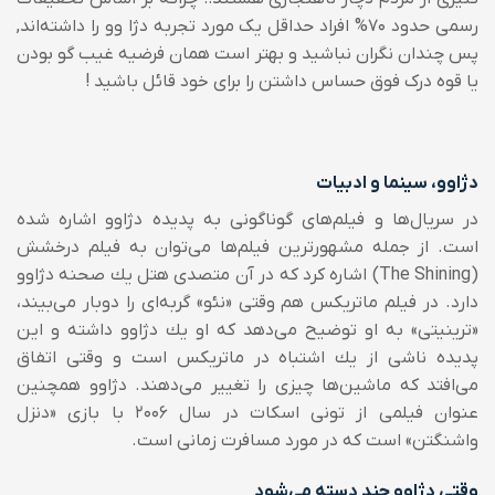
رسمی حدود ۷۰% افراد حداقل یک مورد تجربه دژا وو را داشته‌اند,
پس چندان نگران نباشید و بهتر است همان فرضیه غیب گو بودن
یا قوه درک فوق حساس داشتن را برای خود قائل باشید !
دژاوو، سینما و ادبیات
در سریال‌ها و فیلم‌های گوناگونی به پدیده دژاوو اشاره شده
است. از جمله مشهورترین فیلم‌ها می‌توان به فیلم درخشش
(The Shining) اشاره كرد كه در آن متصدی هتل یك صحنه دژاوو
دارد. در فیلم ماتریكس هم وقتی «نئو» گربه‌ای را دوبار می‌بیند،
«ترینیتی» به او توضیح می‌دهد كه او یك دژاوو داشته و این
پدیده ناشی از یك اشتباه در ماتریكس است و وقتی اتفاق
می‌افتد كه ماشین‌ها چیزی را تغییر می‌دهند. دژاوو همچنین
عنوان فیلمی از تونی اسکات در سال ۲۰۰۶ با بازی «دنزل
واشنگتن» است که در مورد مسافرت زمانی است.
وقتی دژاوو چند دسته می‌شود