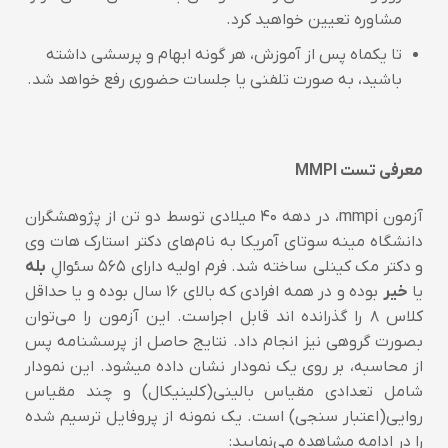
مشاوره تعیین خواهید کرد.
تا یکماه پس از آموزش، هر گونه ابهام و پرسشی داشته
باشید، به صورت تلفنی یا جلسات حضوری رفع خواهد شد.
معرفی تست MMPI
آزمون mmpi، در دهه ۴۰ میلادی توسط دو تن از پژوهشگران
دانشگاه مینه سوتای آمریکا به نام‌های دکتر استارک هات وی
و دکتر مک کینلی ساخته شد. فرم اولیه دارای ۵۶۵ سئوالِ
بله
یا
خیر
بوده و در همه افرادی که بالای ۱۶ سال بوده و یا حداقل
کلاس ۸ را گذرانده اند قابل اجراست. این آزمون را می‌توان
بصورت گروهی نیز انجام داد. نتایج حاصل از پرسشنامه پس
از محاسبه، بر روی یک نمودار نشان داده میشود. این نمودار
شامل تعدادی مقیاس بالینی(کلینیکال) و چند مقیاس
روایی(اعتبار سنجی) است. یک نمونه از پروفایل ترسیم شده
را در ادامه مشاهده می‌نمایید: