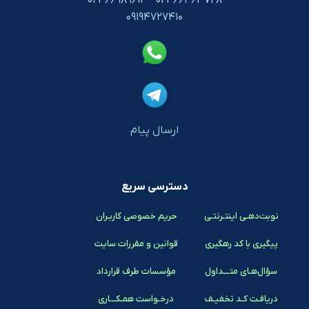
۰۹۱۹۴۷۲۷۴۱۰
ارسال پیام
دسترسی سریع
نوبت‌دهـی اینتـرنتـی
حریم خصوصی کاربـران
پیگیری با کد رهگیری
قوانین و مقررات سایت
سؤال‌هـای متـــداول
مؤسسات طرف قرارداد
دریافـت کـد تخفیـف
درخـواست همـکـــاری