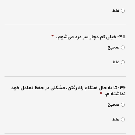
غلط
۴۵- خیلی كم دچار سر درد می‌شوم.
*
صحیح
غلط
۴۶- تا به حال هنگام راه رفتن، مشكلی در حفظ تعادل خود
نداشته‌ام.
*
صحیح
غلط