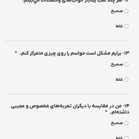
۱۲- هر چند شب يك‌بار خواب‌های وحشتناك مي‌بينم.
*
صحیح
غلط
۱۳- برايم مشكل است حواسم را روی چيزی متمركز كنم.
*
صحیح
غلط
۱۴- من در مقايسه با ديگران تجربه‌های مخصوص و عجيبی
داشته‌ام.
*
صحیح
غلط