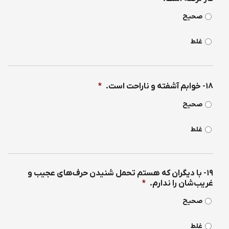
صحیح
غلط
۱۸- خوابم آشفته و ناراحت است.
*
صحیح
غلط
۱۹- با ديگران كه هستم تحمل شنيدن حرف‌های عجيب و
غريب‌شان را ندارم.
*
صحیح
غلط