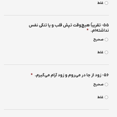
غلط
۵۵- تقریباً هیچ‌وقت تپش قلب و یا تنگی نفس
نداشته‌ام.
*
صحیح
غلط
۵۶- زود از جا در می‌روم و زود آرام می‌گیرم.
*
صحیح
غلط