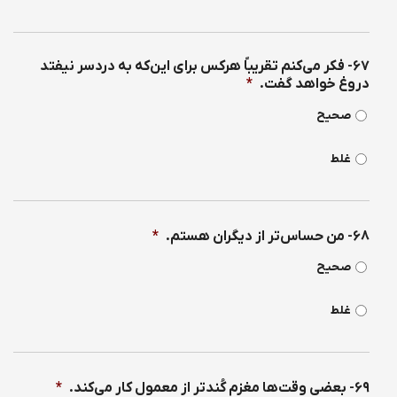
۶۷- فكر می‌كنم تقریباً هركس برای این‌كه به دردسر نیفتد
دروغ خواهد گفت.
*
صحیح
غلط
۶۸- من حساس‌تر از دیگران هستم.
*
صحیح
غلط
۶۹- بعضی وقت‌ها مغزم كُندتر از معمول كار می‌كند.
*