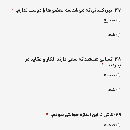
۴۷- بین كسانی كه می‌شناسم بعضی‌ها را دوست ندارم.
*
صحیح
غلط
۴۸- كسانی هستند كه سعی دارند افكار و عقاید مرا
بدزدند.
*
صحیح
غلط
۴۹- كاش تا این اندازه خجالتی نبودم.
*
صحیح