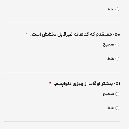
غلط
۵۰- معتقدم كه گناهانم غیرقابل بخشش است.
*
صحیح
غلط
۵۱- بیشتر اوقات از چیزی دلواپسم.
*
صحیح
غلط