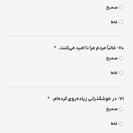
صحیح
غلط
۷۰- غالباً مردم مرا نا امید می‌كنند.
*
صحیح
غلط
۷۱- در خوشگذرانی زیاده‌روی كرده‌ام.
*
صحیح
غلط