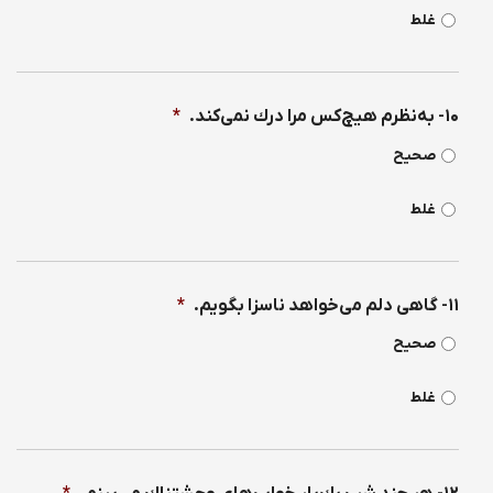
غلط
۱۰- به‌نظرم هيچ‌كس مرا درك نمی‌كند.
*
صحیح
غلط
۱۱- گاهی دلم می‌خواهد ناسزا بگویم.
*
صحیح
غلط