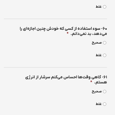
غلط
۶۰- سوء استفاده از كسی كه خودش چنین اجازه‌ای را
می‌دهد، بد نمی‌دانم.
*
صحیح
غلط
۶۱- گاهی وقت‌ها احساس می‌كنم سرشار از انرژی
هستم.
*
صحیح
غلط