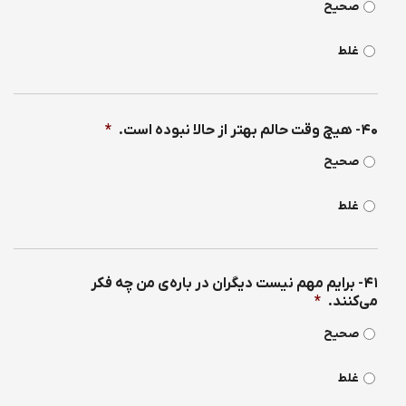
صحیح
غلط
۴۰- هیچ وقت حالم بهتر از حالا نبوده است.
*
صحیح
غلط
۴۱- برایم مهم نیست دیگران در باره‌ی من چه فكر
می‌كنند.
*
صحیح
غلط