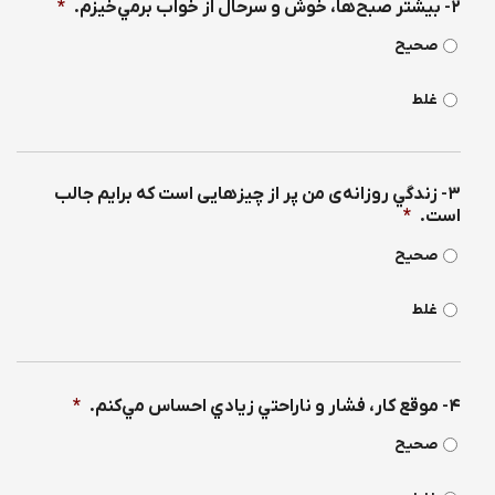
۲- بيشتر صبح‌ها، خوش و سرحال از خواب برمي‌خيزم.
*
صحیح
غلط
۳- زندگي روزانه‌ی من پر از چيزهايی است كه برايم جالب‌
است.
*
صحیح
غلط
۴- موقع كار، فشار و ناراحتي زيادي احساس مي‌كنم.
*
صحیح