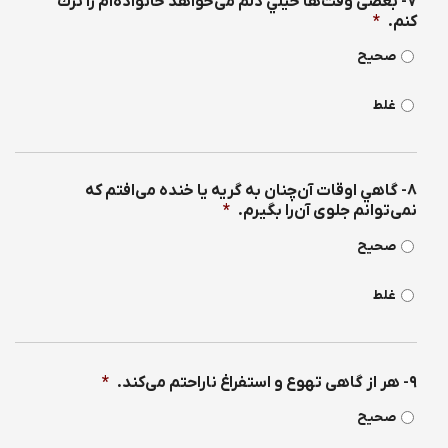
۷- بعضی وقت‌ها خيلي دلم می‌خواهد خانواده‌ام را ترك
كنم.
*
صحیح
غلط
۸- گاهي اوقات آن‌چنان به گريه يا خنده می‌افتم كه
نمی‌توانم جلوی آن‌را بگيرم.
*
صحیح
غلط
۹- هر از گاهی تهوع و استفراغ ناراحتم می‌كند.
*
صحیح