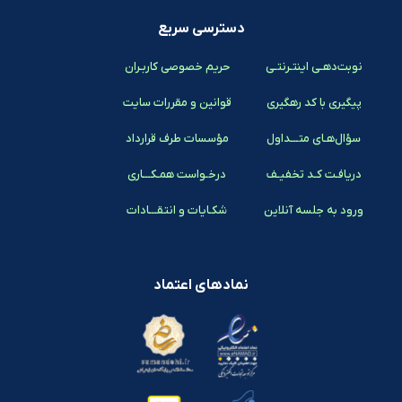
دسترسی سریع
نوبت‌دهـی اینتـرنتـی
حریم خصوصی کاربـران
پیگیری با کد رهگیری
قوانین و مقررات سایت
سؤال‌هـای متـــداول
مؤسسات طرف قرارداد
دریافـت کـد تخفیـف
درخـواست همـکـــاری
ورود به جلسه آنلاین
شکـایات و انتقـــادات
نمادهای اعتماد