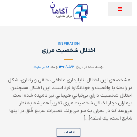
INSPIRATION
اختلال شخصیت مرزی
نوشته شده در تاریخ
۱۳۹۹/۰۵/۳۱
توسط
مدیر سایت
مشخصه‌ی اين اختلال، ناپايداری عاطفی، خلقی و رفتاری، شکل
در رابطه با واقعیت و خودانگاره فرد است. اين اختلال همچنين
اختلال شخصيت داراي بي‌ثباتي هيجاني نيز ناميده شده است.
بيماران دچار اختلال شخصيت مرزي تقريباً هميشه به نظر
مي‌رسد كه در بحران به سر مي‌برند. تغییرات سريع خُلق در اينها
شايع است، يك لحظه[…]
ادامه
→