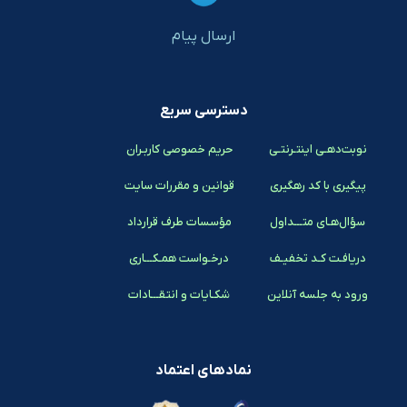
ارسال پیام
دسترسی سریع
نوبت‌دهـی اینتـرنتـی
حریم خصوصی کاربـران
پیگیری با کد رهگیری
قوانین و مقررات سایت
سؤال‌هـای متـــداول
مؤسسات طرف قرارداد
دریافـت کـد تخفیـف
درخـواست همـکـــاری
ورود به جلسه آنلاین
شکـایات و انتقـــادات
نمادهای اعتماد