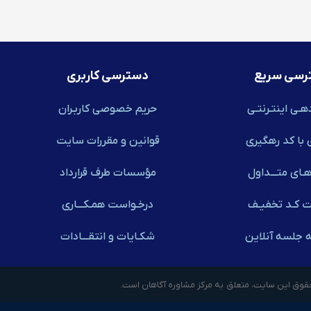
رسی سریع
دسترسی کاربری
هـی اینتـرنتـی
حریم خصوصی کاربـران
 با کد رهگیری
قوانین و مقررات سایت
ـای متـــداول
مؤسسات طرف قرارداد
ت کـد تخفیـف
درخـواست همـکـــاری
ه جلسه آنلاین
شکـایات و انتقـــادات
قوق این سایت، متعلق به مرکز مشاوره آگاهان است.