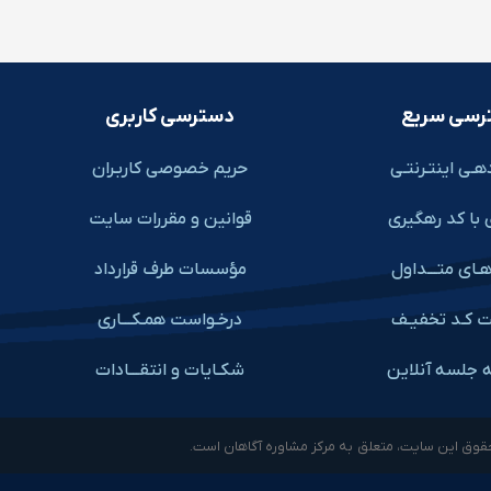
رسی سریع
دسترسی کاربری
هـی اینتـرنتـی
حریم خصوصی کاربـران
 با کد رهگیری
قوانین و مقررات سایت
ـای متـــداول
مؤسسات طرف قرارداد
ت کـد تخفیـف
درخـواست همـکـــاری
ه جلسه آنلاین
شکـایات و انتقـــادات
قوق این سایت، متعلق به مرکز مشاوره آگاهان است.