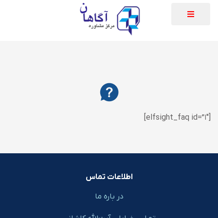
[elfsight_faq id=”1″]
اطلاعات تماس
در باره ما