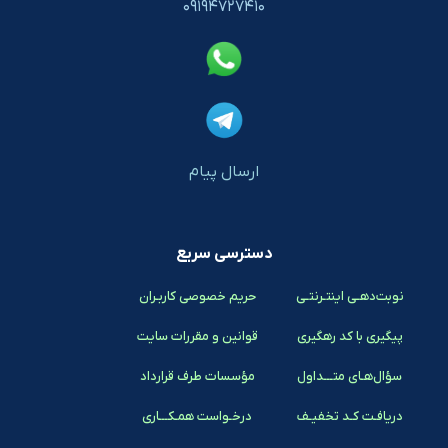
۰۹۱۹۴۷۲۷۴۱۰
ارسال پیام
دسترسی سریع
نوبت‌دهـی اینتـرنتـی
حریم خصوصی کاربـران
پیگیری با کد رهگیری
قوانین و مقررات سایت
سؤال‌هـای متـــداول
مؤسسات طرف قرارداد
دریافـت کـد تخفیـف
درخـواست همـکـــاری