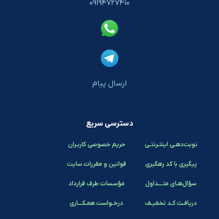
۰۹۱۹۴۷۲۷۴۱۰
ارسال پیام
دسترسی سریع
نوبت‌دهـی اینتـرنتـی
حریم خصوصی کاربـران
پیگیری با کد رهگیری
قوانین و مقررات سایت
سؤال‌هـای متـــداول
مؤسسات طرف قرارداد
دریافـت کـد تخفیـف
درخـواست همـکـــاری