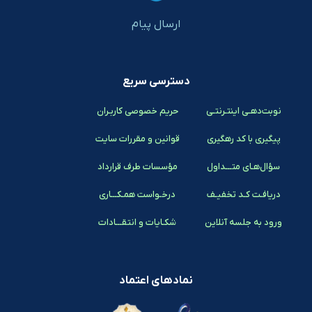
ارسال پیام
دسترسی سریع
نوبت‌دهـی اینتـرنتـی
حریم خصوصی کاربـران
پیگیری با کد رهگیری
قوانین و مقررات سایت
سؤال‌هـای متـــداول
مؤسسات طرف قرارداد
دریافـت کـد تخفیـف
درخـواست همـکـــاری
ورود به جلسه آنلاین
شکـایات و انتقـــادات
نمادهای اعتماد