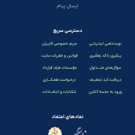
ارسال پیام
دسترسی سریع
نوبت‌دهـی اینتـرنتـی
حریم خصوصی کاربـران
پیگیری با کد رهگیری
قوانین و مقررات سایت
سؤال‌هـای متـــداول
مؤسسات طرف قرارداد
دریافـت کـد تخفیـف
درخـواست همـکـــاری
ورود به جلسه آنلاین
شکـایات و انتقـــادات
نمادهای اعتماد