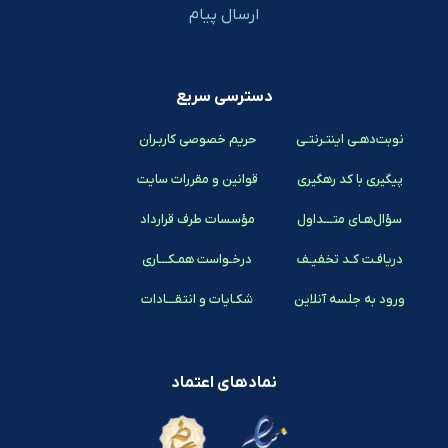
ارسال پیام
دسترسی سریع
نوبت‌دهـی اینتـرنتـی
حریم خصوصی کاربـران
پیگیری با کد رهگیری
قوانین و مقررات سایت
سؤال‌هـای متـــداول
مؤسسات طرف قرارداد
دریافـت کـد تخفیـف
درخـواست همـکـــاری
ورود به جلسه آنلاین
شکـایات و انتقـــادات
نمادهای اعتماد