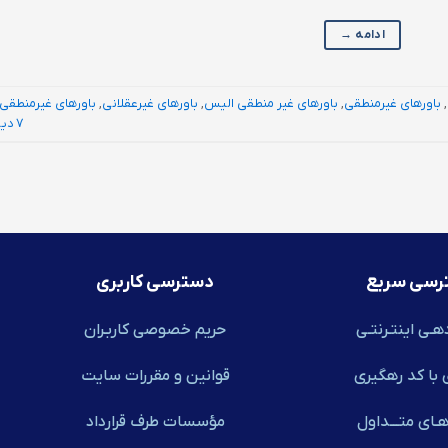
ادامه
→
,
باورهای غيرمنطقی
,
باورهای غیر منطقی الیس
,
باورهای غیرعقلانی
,
باورهای غیرمنطقی
7 دیدگاه
رسی سریع
دسترسی کاربری
هـی اینتـرنتـی
حریم خصوصی کاربـران
 با کد رهگیری
قوانین و مقررات سایت
ـای متـــداول
مؤسسات طرف قرارداد