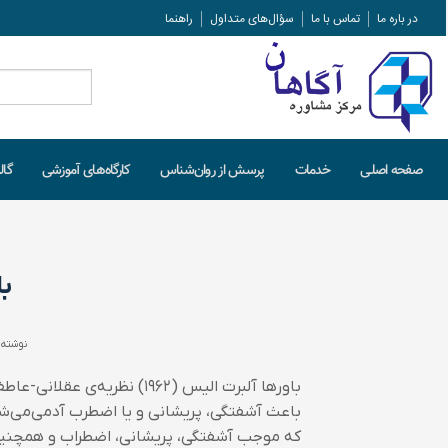
در باره ما
تماس با ما
سؤال‌های متداول
راهنما
جستجو
برای:
صفحه اصلـی
خدمات
پرسش از روان‌شناس
کارگاه‌های آموزشی
گال
ب
نوشته 
باورها آلبرت الیس (۱۹۶۲) نظ
باعث آشفتگی، پریشانی و یا اضطرب آدمی‌می‌شو
که موجب آشفتگی، پریشانی، اضطراب و همچنی