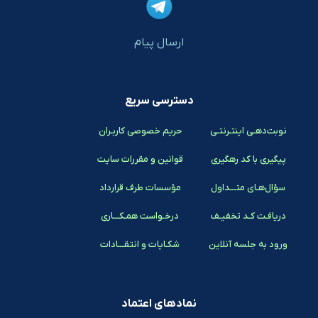
ارسال پیام
دسترسی سریع
نوبت‌دهـی اینتـرنتـی
حریم خصوصی کاربـران
پیگیری با کد رهگیری
قوانین و مقررات سایت
سؤال‌هـای متـــداول
مؤسسات طرف قرارداد
دریافـت کـد تخفیـف
درخـواست همـکـــاری
ورود به جلسه آنلاین
شکـایات و انتقـــادات
نمادهای اعتماد