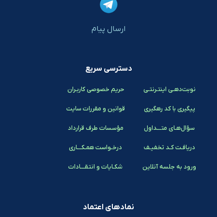
ارسال پیام
دسترسی سریع
نوبت‌دهـی اینتـرنتـی
حریم خصوصی کاربـران
پیگیری با کد رهگیری
قوانین و مقررات سایت
سؤال‌هـای متـــداول
مؤسسات طرف قرارداد
دریافـت کـد تخفیـف
درخـواست همـکـــاری
ورود به جلسه آنلاین
شکـایات و انتقـــادات
نمادهای اعتماد