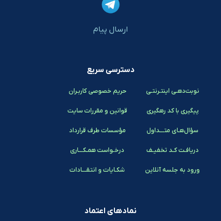
ارسال پیام
دسترسی سریع
نوبت‌دهـی اینتـرنتـی
حریم خصوصی کاربـران
پیگیری با کد رهگیری
قوانین و مقررات سایت
سؤال‌هـای متـــداول
مؤسسات طرف قرارداد
دریافـت کـد تخفیـف
درخـواست همـکـــاری
ورود به جلسه آنلاین
شکـایات و انتقـــادات
نمادهای اعتماد