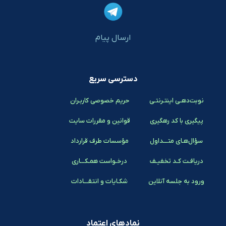
ارسال پیام
دسترسی سریع
نوبت‌دهـی اینتـرنتـی
حریم خصوصی کاربـران
پیگیری با کد رهگیری
قوانین و مقررات سایت
سؤال‌هـای متـــداول
مؤسسات طرف قرارداد
دریافـت کـد تخفیـف
درخـواست همـکـــاری
ورود به جلسه آنلاین
شکـایات و انتقـــادات
نمادهای اعتماد