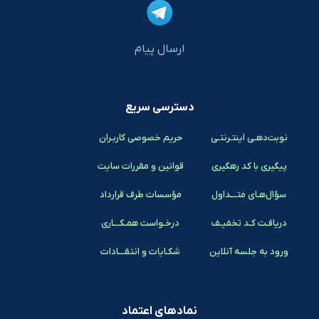
ارسال پیام
دسترسی سریع
نوبت‌دهـی اینتـرنتـی
حریم خصوصی کاربـران
پیگیری با کد رهگیری
قوانین و مقررات سایت
سؤال‌هـای متـــداول
مؤسسات طرف قرارداد
دریافـت کـد تخفیـف
درخـواست همـکـــاری
ورود به جلسه آنلاین
شکـایات و انتقـــادات
نمادهای اعتماد