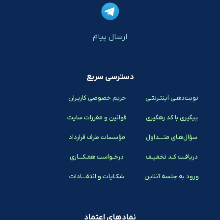
ارسال پیام
دسترسی سریع
نوبت‌دهـی اینتـرنتـی
حریم خصوصی کاربـران
پیگیری با کد رهگیری
قوانین و مقررات سایت
سؤال‌هـای متـــداول
مؤسسات طرف قرارداد
دریافـت کـد تخفیـف
درخـواست همـکـــاری
ورود به جلسه آنلاین
شکـایات و انتقـــادات
نمادهای اعتماد