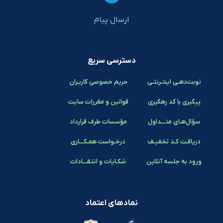
ارسال پیام
دسترسی سریع
نوبت‌دهـی اینتـرنتـی
حریم خصوصی کاربـران
پیگیری با کد رهگیری
قوانین و مقررات سایت
سؤال‌هـای متـــداول
مؤسسات طرف قرارداد
دریافـت کـد تخفیـف
درخـواست همـکـــاری
ورود به جلسه آنلاین
شکـایات و انتقـــادات
نمادهای اعتماد