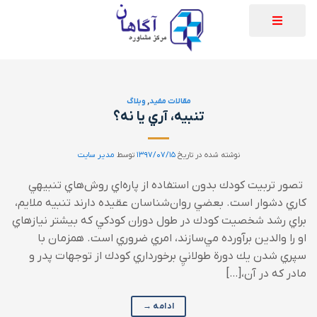
مقالات مفید
,
وبلاگ
تنبيه، آري يا نه؟
نوشته شده در تاریخ
۱۳۹۷/۰۷/۱۵
توسط
مدیر سایت
تصور تربيت كودك بدون استفاده از پاره‌اي روش‌هاي تنبيهي
كاري دشوار است. بعضي روان‌شناسان عقيده دارند تنبيه ملايم،
براي رشد شخصيت كودك در طول دوران كودكي كه بيشتر نيازهاي
او را والدين برآورده مي‌سازند، امري ضروري است. همزمان با
سپري شدن يك دورة طولانيِ برخورداري كودك از توجهات پدر و
مادر كه در آن،[…]
ادامه
→