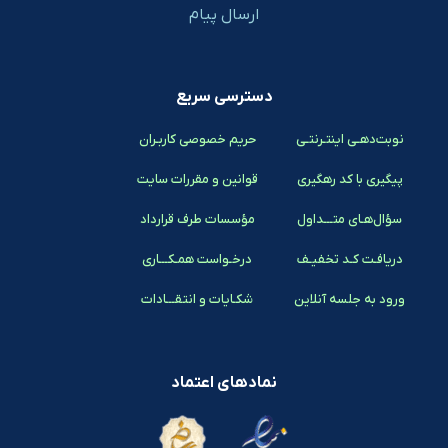
ارسال پیام
دسترسی سریع
نوبت‌دهـی اینتـرنتـی
حریم خصوصی کاربـران
پیگیری با کد رهگیری
قوانین و مقررات سایت
سؤال‌هـای متـــداول
مؤسسات طرف قرارداد
دریافـت کـد تخفیـف
درخـواست همـکـــاری
ورود به جلسه آنلاین
شکـایات و انتقـــادات
نمادهای اعتماد