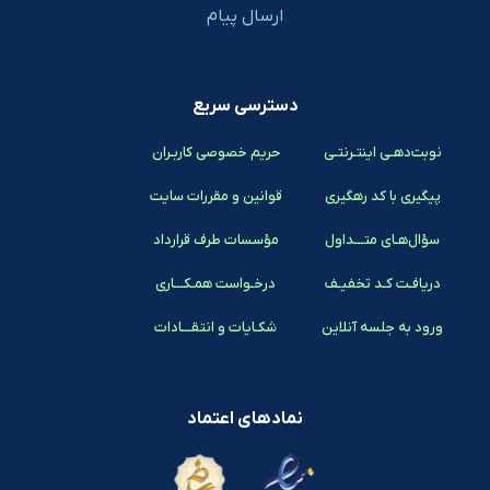
ارسال پیام
دسترسی سریع
نوبت‌دهـی اینتـرنتـی
حریم خصوصی کاربـران
پیگیری با کد رهگیری
قوانین و مقررات سایت
سؤال‌هـای متـــداول
مؤسسات طرف قرارداد
دریافـت کـد تخفیـف
درخـواست همـکـــاری
ورود به جلسه آنلاین
شکـایات و انتقـــادات
نمادهای اعتماد