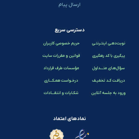
ارسال پیام
دسترسی سریع
نوبت‌دهـی اینتـرنتـی
حریم خصوصی کاربـران
پیگیری با کد رهگیری
قوانین و مقررات سایت
سؤال‌هـای متـــداول
مؤسسات طرف قرارداد
دریافـت کـد تخفیـف
درخـواست همـکـــاری
ورود به جلسه آنلاین
شکـایات و انتقـــادات
نمادهای اعتماد