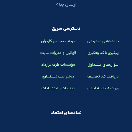
ارسال پیام
دسترسی سریع
نوبت‌دهـی اینتـرنتـی
حریم خصوصی کاربـران
پیگیری با کد رهگیری
قوانین و مقررات سایت
سؤال‌هـای متـــداول
مؤسسات طرف قرارداد
دریافـت کـد تخفیـف
درخـواست همـکـــاری
ورود به جلسه آنلاین
شکـایات و انتقـــادات
نمادهای اعتماد