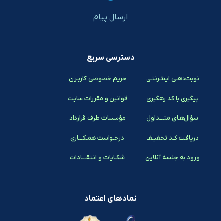
ارسال پیام
دسترسی سریع
نوبت‌دهـی اینتـرنتـی
حریم خصوصی کاربـران
پیگیری با کد رهگیری
قوانین و مقررات سایت
سؤال‌هـای متـــداول
مؤسسات طرف قرارداد
دریافـت کـد تخفیـف
درخـواست همـکـــاری
ورود به جلسه آنلاین
شکـایات و انتقـــادات
نمادهای اعتماد