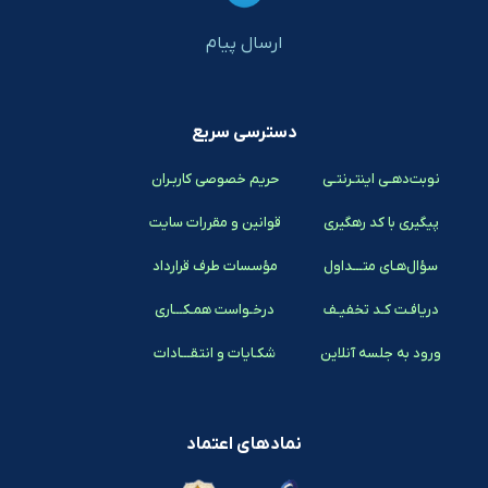
ارسال پیام
دسترسی سریع
نوبت‌دهـی اینتـرنتـی
حریم خصوصی کاربـران
پیگیری با کد رهگیری
قوانین و مقررات سایت
سؤال‌هـای متـــداول
مؤسسات طرف قرارداد
دریافـت کـد تخفیـف
درخـواست همـکـــاری
ورود به جلسه آنلاین
شکـایات و انتقـــادات
نمادهای اعتماد