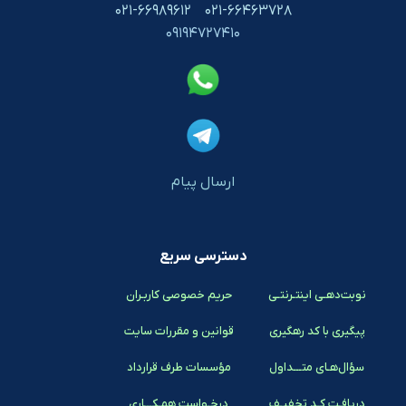
۰۲۱-۶۶۹۸۹۶۱۲
۰۲۱-۶۶۴۶۳۷۲۸
۰۹۱۹۴۷۲۷۴۱۰
ارسال پیام
دسترسی سریع
نوبت‌دهـی اینتـرنتـی
حریم خصوصی کاربـران
پیگیری با کد رهگیری
قوانین و مقررات سایت
سؤال‌هـای متـــداول
مؤسسات طرف قرارداد
دریافـت کـد تخفیـف
درخـواست همـکـــاری