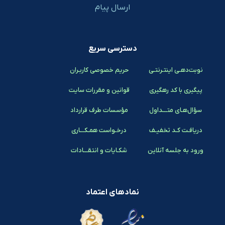
ارسال پیام
دسترسی سریع
نوبت‌دهـی اینتـرنتـی
حریم خصوصی کاربـران
پیگیری با کد رهگیری
قوانین و مقررات سایت
سؤال‌هـای متـــداول
مؤسسات طرف قرارداد
دریافـت کـد تخفیـف
درخـواست همـکـــاری
ورود به جلسه آنلاین
شکـایات و انتقـــادات
نمادهای اعتماد