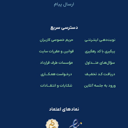
ارسال پیام
دسترسی سریع
نوبت‌دهـی اینتـرنتـی
حریم خصوصی کاربـران
پیگیری با کد رهگیری
قوانین و مقررات سایت
سؤال‌هـای متـــداول
مؤسسات طرف قرارداد
دریافـت کـد تخفیـف
درخـواست همـکـــاری
ورود به جلسه آنلاین
شکـایات و انتقـــادات
نمادهای اعتماد