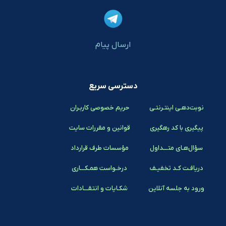
ارسال پیام
دسترسی سریع
نوبت‌دهـی اینتـرنتـی
حریم خصوصی کاربـران
پیگیری با کد رهگیری
قوانین و مقررات سایت
سؤال‌هـای متـــداول
مؤسسات طرف قرارداد
دریافـت کـد تخفیـف
درخـواست همـکـــاری
ورود به جلسه آنلاین
شکـایات و انتقـــادات