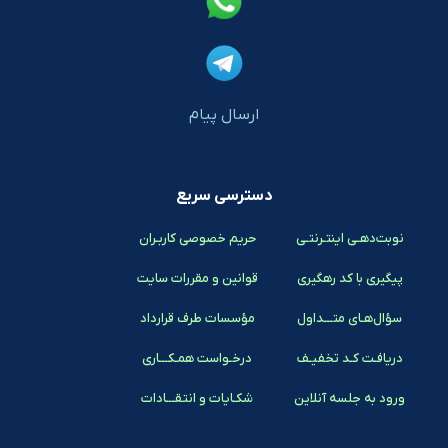
ارسال پیام
دسترسی سریع
نوبت‌دهـی اینتـرنتـی
حریم خصوصی کاربـران
پیگیری با کد رهگیری
قوانین و مقررات سایت
سؤال‌هـای متـــداول
مؤسسات طرف قرارداد
دریافـت کـد تخفیـف
درخـواست همـکـــاری
ورود به جلسه آنلاین
شکـایات و انتقـــادات