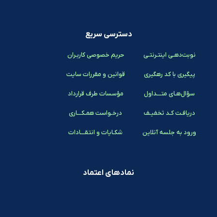
دسترسی سریع
نوبت‌دهـی اینتـرنتـی
حریم خصوصی کاربـران
پیگیری با کد رهگیری
قوانین و مقررات سایت
سؤال‌هـای متـــداول
مؤسسات طرف قرارداد
دریافـت کـد تخفیـف
درخـواست همـکـــاری
ورود به جلسه آنلاین
شکـایات و انتقـــادات
نمادهای اعتماد