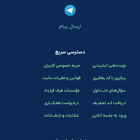
ارسال پیام
دسترسی سریع
نوبت‌دهـی اینتـرنتـی
حریم خصوصی کاربـران
پیگیری با کد رهگیری
قوانین و مقررات سایت
سؤال‌هـای متـــداول
مؤسسات طرف قرارداد
دریافـت کـد تخفیـف
درخـواست همـکـــاری
ورود به جلسه آنلاین
شکـایات و انتقـــادات