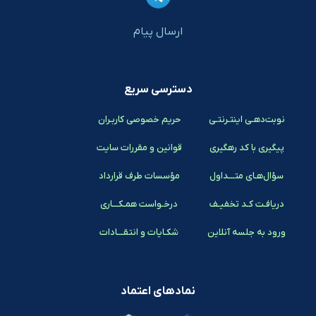
ارسال پیام
دسترسی سریع
نوبت‌دهـی اینتـرنتـی
حریم خصوصی کاربـران
پیگیری با کد رهگیری
قوانین و مقررات سایت
سؤال‌هـای متـــداول
مؤسسات طرف قرارداد
دریافـت کـد تخفیـف
درخـواست همـکـــاری
ورود به جلسه آنلاین
شکـایات و انتقـــادات
نمادهای اعتماد