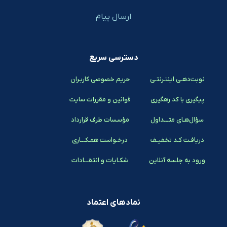
ارسال پیام
دسترسی سریع
نوبت‌دهـی اینتـرنتـی
حریم خصوصی کاربـران
پیگیری با کد رهگیری
قوانین و مقررات سایت
سؤال‌هـای متـــداول
مؤسسات طرف قرارداد
دریافـت کـد تخفیـف
درخـواست همـکـــاری
ورود به جلسه آنلاین
شکـایات و انتقـــادات
نمادهای اعتماد