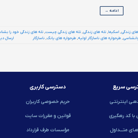
ادامه
→
های زندگی
,
اسکیما
,
تله های زندگی
,
تله های زندگی چیست
,
تله های زندگی خود را بشنا
وانشناسی
,
طرحواره های ناسازگار اولیه
,
طرحواره های یانگ
,
ناسازگار
ارسال دی
رسی سریع
دسترسی کاربری
هـی اینتـرنتـی
حریم خصوصی کاربـران
 با کد رهگیری
قوانین و مقررات سایت
ـای متـــداول
مؤسسات طرف قرارداد