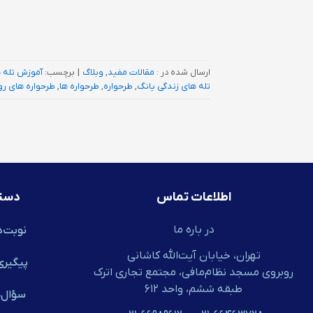
ارسال شده در :
مقالات مفید
,
وبلاگ
|
برچسب:
آموزش تله 
تله های زندگی یانگ
,
طرحواره
,
طرحواره ها
,
طرحواره های ر
اطلاعات تماس
دست
در باره ما
نوبت‌د
تهران، خیابان آیت‌الله کاشانی
پیگیری
روبروی مسجد نظام‌مافی، مجتمع تجاری اترک
طبقه ششم، واحد ۶۱۲
سؤال‌ه