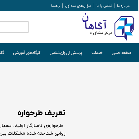
در باره ما
تماس با ما
سؤال‌های متداول
راهنما
جستجو
برای:
صفحه اصلـی
خدمات
پرسش از روان‌شناس
کارگاه‌های آموزشی
گال
تعریف طرحواره
طرحواره‌ی ناسازگار اولیه. بسی
روانی شناخته شده مشکلات بین ف