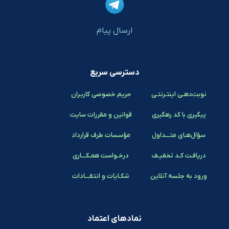
ارسال پیام
دسترسی سریع
نوبت‌دهـی اینتـرنتـی
حریم خصوصی کاربـران
پیگیری با کد رهگیری
قوانین و مقررات سایت
سؤال‌هـای متـــداول
مؤسسات طرف قرارداد
دریافـت کـد تخفیـف
درخـواست همـکـــاری
ورود به جلسه آنلاین
شکـایات و انتقـــادات
نمادهای اعتماد