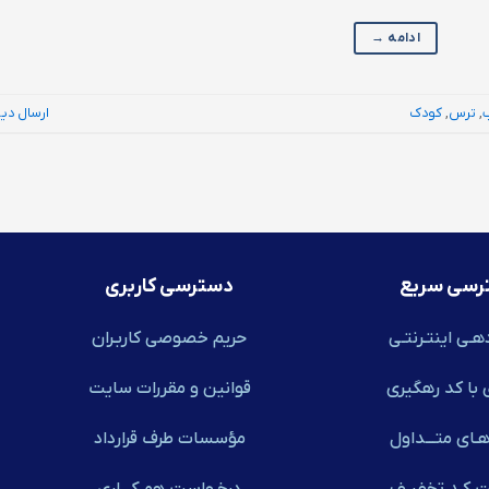
ادامه
→
,
ترس
,
کودک
ارسال دی
رسی سریع
دسترسی کاربری
هـی اینتـرنتـی
حریم خصوصی کاربـران
 با کد رهگیری
قوانین و مقررات سایت
ـای متـــداول
مؤسسات طرف قرارداد