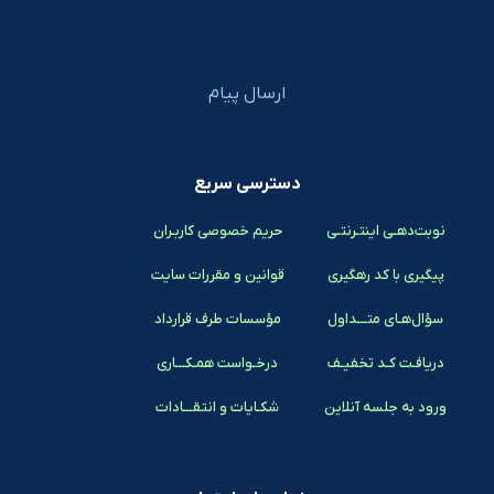
ارسال پیام
دسترسی سریع
نوبت‌دهـی اینتـرنتـی
حریم خصوصی کاربـران
پیگیری با کد رهگیری
قوانین و مقررات سایت
سؤال‌هـای متـــداول
مؤسسات طرف قرارداد
دریافـت کـد تخفیـف
درخـواست همـکـــاری
ورود به جلسه آنلاین
شکـایات و انتقـــادات